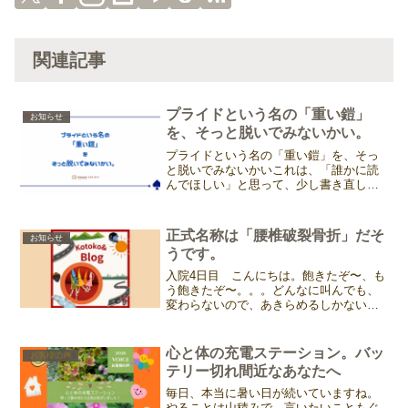
関連記事
プライドという名の「重い鎧」
お知らせ
を、そっと脱いでみないかい。
プライドという名の「重い鎧」を、そっ
と脱いでみないかいこれは、「誰かに読
んでほしい」と思って、少し書き直した
コトコからのメッセージです。もし良か
ったら、リラックスできる時に読んでみ
てくれると嬉しいです。プライドって、
正式名称は「腰椎破裂骨折」だそ
お知らせ
本当は何のためにあるんだ...
うです。
入院4日目 こんにちは。飽きたぞ〜、も
う飽きたぞ〜。。。どんなに叫んでも、
変わらないので、あきらめるしかない。
今日のポイントは、可愛い看護師さん💕
昼間の担当、夜の担当、それぞれ入れ替
わりなので皆さんの名前はまったく覚え
心と体の充電ステーション。バッ
お客様の声
られません。それでも声...
テリー切れ間近なあなたへ
毎日、本当に暑い日が続いていますね。
やることは山積みで、言いたいこともぐ