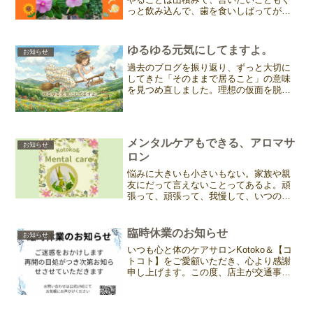
っと飲み込んで、歯を食いしばってがん
ばっている。 気がついたら、心も体もガ
チガチになっていた、という方も少なく
ないかもしれません。先日、kotoko&が5
ゆるゆる元気にしてますよ。
お知らせ
周年を迎えたタ...
過去のブログを振り返り、ずっと大切に
してきた「そのままで居ること」の意味
を見つめ直しました。理想の仮面を脱ぎ
捨てて等身大の自分に戻ったときの心地
よさや、サロンの新しい個人レッスンの
スタートについてお伝えできればと思い
ます。
メンタルケアもできる、アロマサ
お知らせ
ロン
悩みに大きいも小さいもない。家族や親
友にだって言えないことってあるよ。頑
張って、頑張って、我慢して、いつの間
にか閉じた心。気づくのは体が先だった
りする。なんか不調だな。常にどこか痛
いな。身体、重たいな。。。。それでも
臨時休業のお知らせ
お知らせ
見ないふり、気づかいない...
いつも心と体のケアサロンKotoko＆【コ
トコト】をご愛顧いただき、心より感謝
申し上げます。この度、店主が交通事故
に遭い、療養と治療に専念するため、10
月末まで臨時休業とさせていただくこと
になりました。再開を楽しみにされてい