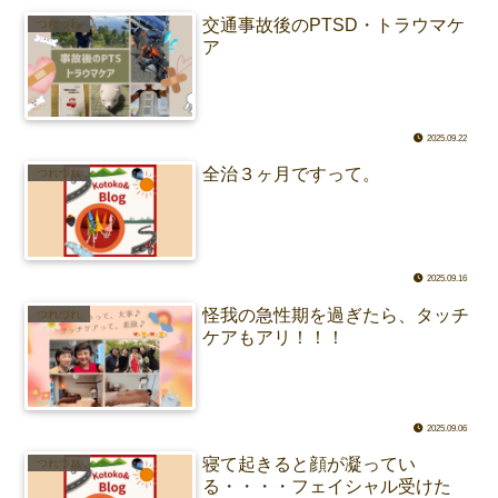
交通事故後のPTSD・トラウマケ
つれづれ
ア
2025.09.22
全治３ヶ月ですって。
つれづれ
2025.09.16
怪我の急性期を過ぎたら、タッチ
つれづれ
ケアもアリ！！！
2025.09.06
寝て起きると顔が凝ってい
つれづれ
る・・・・フェイシャル受けた