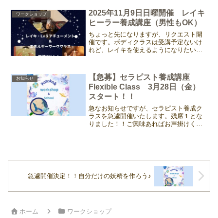
ど、レイキを使えるようになりたい方。
セラピストではないけれど、レイキヒー
2025年11月9日日曜開催 レイキ
ワークショップ
リングを生活の中に取り...
ヒーラー養成講座（男性もOK）
ちょっと先になりますが、リクエスト開
催です。ボディクラスは受講予定ないけ
れど、レイキを使えるようになりたい
方。セラピストではないけれど、レイキ
ヒーリングを生活の中に取り入れたい
方。カウンセラー、整体師、対人援助職
【急募】セラピスト養成講座
お知らせ
の方でスキルアップを目指す方...
Flexible Class 3月28日（金）
スタート！！
急なお知らせですが、セラピスト養成ク
ラスを急遽開催いたします。残席１とな
りました！！ご興味あればお声掛けくだ
さいね。なんと、今回は「長野から通い
たい！」とリクエストをいただきまし
た。「個人クラスでもいいのだけれど、
せっかくなら学ぶ仲間がいて...
急遽開催決定！！自分だけの妖精を作ろう♪
ホーム
ワークショップ