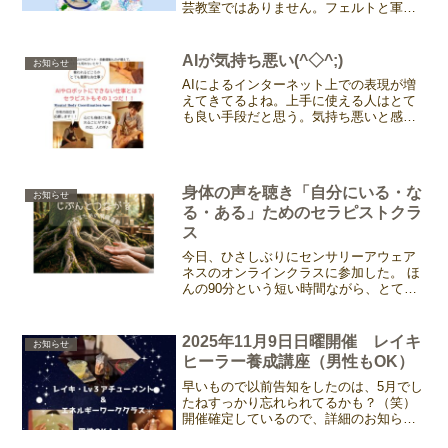
芸教室ではありません。フェルトと軍手
を使って、自分だけの妖精を作ってみま
せんか？先日もブログで書きましたが、
これはまさにワークでありセラ...
AIが気持ち悪い(^◇^;)
お知らせ
AIによるインターネット上での表現が増
えてきてるよね。上手に使える人はとて
も良い手段だと思う。気持ち悪いと感じ
るコトコは、上手に使えてないからなん
だろうなぁ。。。何度Geminiに作っても
らっても、全然コトコらしくなくなちゃ
って、誰？って感...
身体の声を聴き「自分にいる・な
お知らせ
る・ある」ためのセラピストクラ
ス
今日、ひさしぶりにセンサリーアウェア
ネスのオンラインクラスに参加した。 ほ
んの90分という短い時間ながら、とても
濃密な時間。センサリーアウェアネスっ
てなんだろう？と思うかもしれないです
ね。 一言でいうと、五感を通じた「感覚
2025年11月9日日曜開催 レイキ
お知らせ
の気づき」を促す実...
ヒーラー養成講座（男性もOK）
早いもので以前告知をしたのは、5月でし
たねすっかり忘れられてるかも？（笑）
開催確定しているので、詳細のお知らせ
です。ボディクラスは受講予定ないけれ