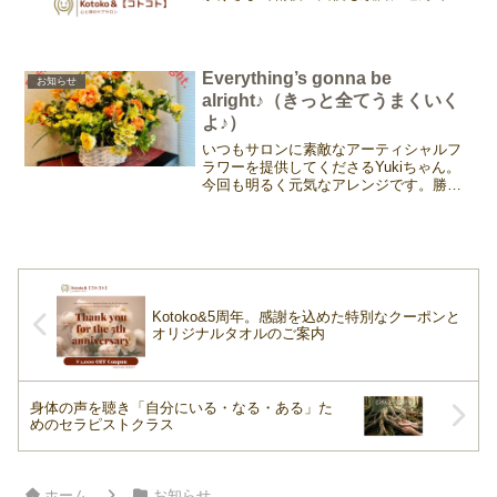
りますので、どうぞご安心くださいね。
再開にあたり、ひとつお知らせがありま
す。 私自身、今年で58歳を迎えます。あ
ざみ野2丁目にK...
Everything’s gonna be
お知らせ
alright♪（きっと全てうまくいく
よ♪）
いつもサロンに素敵なアーティシャルフ
ラワーを提供してくださるYukiちゃん。
今回も明るく元気なアレンジです。勝手
にタイトルつけちゃった💦色合いから元
気がもらえそうで、まるで「Everything's
gonna be alright♪（きっ...
Kotoko&5周年。感謝を込めた特別なクーポンと
オリジナルタオルのご案内
身体の声を聴き「自分にいる・なる・ある」た
めのセラピストクラス
ホーム
お知らせ