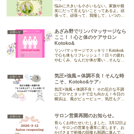
悩みに大きいも小さいもない。家族や親
友にだって言えないことってあるよ。頑
張って、頑張って、我慢して、いつの間
にか閉じた心。気づくのは体が先だった
りする。なんか不調だな。常にどこか痛
いな。身体、重たいな。。。。それでも
あざみ野でリンパマッサージなら
お知らせ
見ないふり、気づかいない...
ここ！！心と体のケアサロン
Kotoko&
リンパマッサージでスッキリ！Kotoko&
で心も体もリフレッシュ！！日々の疲れ
やむくみ、なんだか体が重い…そんな時
はありませんか？実はそれ、リンパの流
れが滞っているサインかもしれません。
解剖生理学に基づいた「やさしい」リン
気圧×強風＝体調不良！そんな時
お知らせ
パマッサージ「リン...
こそ、Kotoko&ケア♪
気圧×強風＝体調不良！ その厄介な不調
にアロマとタッチで立ち向かえ！今日の
横浜は、風がピューピュー、気圧もグワ
ングワン…。 「あれ？ 私、もしかして幽
体離脱してる？」なんて錯覚に陥るほ
ど、体がフワフワ、頭がズーン…なんて
サロン営業再開のお知らせ。
お知らせ
経験、ありませんか？...
長らくお待たせいたしました。3月12日よ
り、サロンの営業を通常に戻します。お
かげさまで術後の回復も順調に進んでお