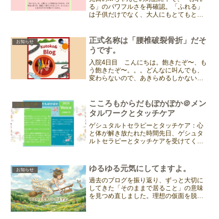
る」のパワフルさを再確認。「ふれる」
は子供だけでなく、大人にもとてもとて
も大事なこと。コトコがセラピストクラ
スでお伝えしているビックリな歴史をま
ずは知ってほしい。～フリードリヒ2世の
正式名称は「腰椎破裂骨折」だそ
お知らせ
実験～今から800年ほ...
うです。
入院4日目 こんにちは。飽きたぞ〜、も
う飽きたぞ〜。。。どんなに叫んでも、
変わらないので、あきらめるしかない。
今日のポイントは、可愛い看護師さん💕
昼間の担当、夜の担当、それぞれ入れ替
わりなので皆さんの名前はまったく覚え
こころもからだもぽかぽか＠メン
お客様の声
られません。それでも声...
タルワークとタッチケア
ゲシュタルトセラピーとタッチケア：心
と体が解き放たれた時間先日、ゲシュタ
ルトセラピーとタッチケアを受けてくだ
さったお客様から、とても嬉しいご感想
をいただきました。掲載の許可をいただ
いたので、皆さまにもご紹介させていた
ゆるゆる元気にしてますよ。
お知らせ
だきますね。お客様からの...
過去のブログを振り返り、ずっと大切に
してきた「そのままで居ること」の意味
を見つめ直しました。理想の仮面を脱ぎ
捨てて等身大の自分に戻ったときの心地
よさや、サロンの新しい個人レッスンの