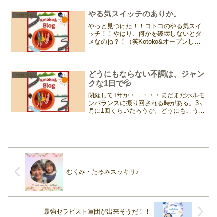
スタートについてお伝えできればと思い
ます。
やる気スイッチのありか。
つれづれ
やっと見つけた！！コトコのやる気スイ
ッチ！！やはり、何かを破壊しないとダ
メなのね？！（笑Kotoko&オープンし
て、今年7月で4年になる。昨年くらいか
らモヤモヤを覚えて、成長したい！動き
た〜い！と思うものの。何がしたいの
か、何をモヤモヤして...
どうにもならない不調は、ジャン
つれづれ
クな1日で💦
閉経して1年か・・・・・まだまだホルモ
ンバランスに振り回される時がある。3ヶ
月に1回くらいだろうか。どうにもこうに
も、気持ちが上がらない。先日もそんな
日が来た。前日まではバイクで桜を愛で
に行こうと思っていたけど、いざ起きて
みたら出かけたくな...
むくみ・たるみスッキリ♪
最強セラピスト軍団が出来そうだ！！