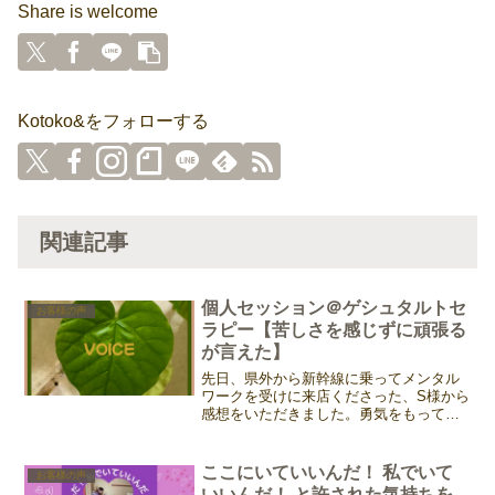
Share is welcome
Kotoko&をフォローする
関連記事
個人セッション＠ゲシュタルトセ
お客様の声
ラピー【苦しさを感じずに頑張る
が言えた】
先日、県外から新幹線に乗ってメンタル
ワークを受けに来店くださった、S様から
感想をいただきました。勇気をもってく
ださったこと、とっても嬉しい、遠いと
ころありがとうございます。個人セッシ
ョンでも必要を感じたらお散歩ワークも
ここにいていいんだ！ 私でいて
お客様の声
取り入れています。タイ...
いいんだ！ と許された気持ちを