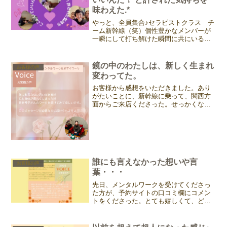
味わえた.*
やっと、全員集合♪セラピストクラス チ
ーム新幹線（笑）個性豊かなメンバーが
一瞬にして打ち解けた瞬間に共にいるこ
とができる幸せ❤️長野から参加してくれ
ているミキちゃんのレポ〜♪彼女は愛の
人。オーラからマゼンタが溢れ出ている
鏡の中のわたしは、新しく生まれ
お客様の声
のだ♪( ´▽｀)（...
変わってた。
お客様から感想をいただきました。あり
がたいことに、新幹線に乗って、関西方
面からご来店くださった。せっかくなの
でということで、メンタルワーク＋ボデ
イケア（リバイタライジング）というフ
ルセットで！！ネット上ではお話しした
ことあったけど、リアルに...
誰にも言えなかった想いや言
お客様の声
葉・・・
先日、メンタルワークを受けてくださっ
た方が、予約サイトの口コミ欄にコメン
トをくださった。とても嬉しくて、どう
してもご紹介したいので、許可をいただ
き掲載させていただきます。初めてのサ
ロンは、ご予約いただく時点ですごい緊