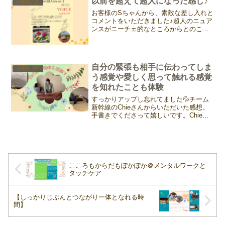
以前を超えて超人になった感じ♪
お客様の声
張でしょうし、不安も大き...
お客様のSちゃんから、素敵な差し入れと
コメントをいただきました♪超人のニュア
ンスがニーチェ的なところからとのこ
と、めちゃ嬉しいです。ニーチェの超人
について調べてみたよ。ニーチェの「超
人（Übermensch）」とは、既存の価値観
や道徳に縛ら...
自分の緊張も相手に伝わってしま
お客様の声
う感覚や愛しく思って触れる感覚
を知れたことも体験
すっかりアップし忘れてました💦チーム
新幹線のChieさんからいただいた感想。
手書きでくださって嬉しいです。Chieさ
んの文字、優しくて美しい〜💕お人柄が
そのまま出てるね。そしてお声も素敵な
のです。クラス中にテキスト読む時間は
全部Chieさん...
こころもからだもぽかぽか＠メンタルワークと
タッチケア
【しっかりじぶんとつながり一体となれる時
間】