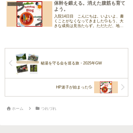
体力の回復のために1日8000歩を目指して
体幹を鍛える。消えた腹筋も育て
つれづれ
いたが、まだコルセ...
よう。
入院14日目 こんにちは。いよいよ、書
くことがなくなってきました💦もう、大
きな成長は見当たらず。ただただ、地味
な運動を続けるだけとなり。今日、階段3
階分を登り降りしてみたら、結構キツか
ったぁ、、、やっぱり筋肉は落ちてます
ね。そんな中、元々の...
秘湯を守る会を巡る旅・2025年GW
HP迷子が始まった💦
ホーム
つれづれ