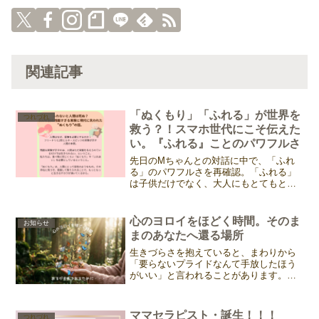
関連記事
「ぬくもり」「ふれる」が世界を
つれづれ
救う？！スマホ世代にこそ伝えた
い。『ふれる』ことのパワフルさ
先日のMちゃんとの対話に中で、「ふれ
る」のパワフルさを再確認。「ふれる」
は子供だけでなく、大人にもとてもとて
も大事なこと。コトコがセラピストクラ
スでお伝えしているビックリな歴史をま
ずは知ってほしい。～フリードリヒ2世の
心のヨロイをほどく時間。そのま
お知らせ
実験～今から800年ほ...
まのあなたへ還る場所
生きづらさを抱えていると、まわりから
「要らないプライドなんて手放したほう
がいい」と言われることがあります。頭
ではわかっていても、それはなかなか難
しいものですよね。そのプライドのよう
な、心のヨロイ。 それはきっと、今まで
ママセラピスト・誕生！！！
つれづれ