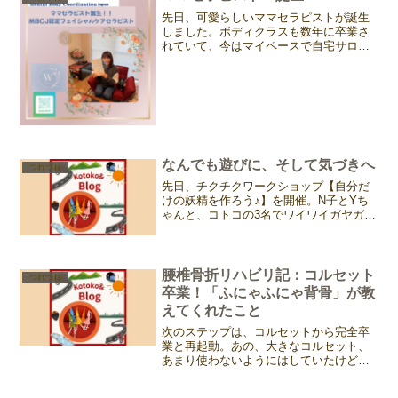
一生懸命に生きてきたあ...
先日、可愛らしいママセラピストが誕生
しました。ボディクラスも数年に卒業さ
れていて、今はマイペースで自宅サロン
やレンタルサロンでの活動を頑張ってる
Michikoちゃん。Instagramで情報発信も
していて、着実に頑張る姿は尊敬です。
フェイシ...
なんでも遊びに、そして気づきへ
つれづれ
先日、チクチクワークショップ【自分だ
けの妖精を作ろう♪】を開催。N子とYち
ゃんと、コトコの3名でワイワイガヤガ
ヤ。このサイトを作るときに突然降って
湧いた、Kotoko&の妖精「コトコック
ル？！（笑）」これをみんなで作ったら
楽しいだろうなぁ。...
腰椎骨折リハビリ記：コルセット
つれづれ
卒業！「ふにゃふにゃ背骨」が教
えてくれたこと
次のステップは、コルセットから完全卒
業と再起動。あの、大きなコルセット、
あまり使わないようにはしていたけど、
それでも家事をする時、外を歩く時は使
っていた。先日も書いたように、体幹や