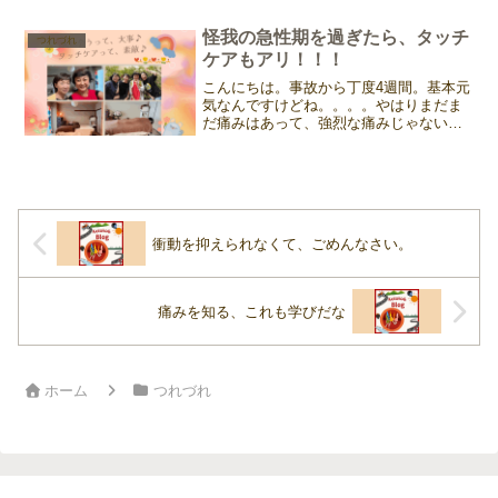
タルワークで頑張る女性が安心する空間
を作りたい。一緒に考え・...
怪我の急性期を過ぎたら、タッチ
つれづれ
ケアもアリ！！！
こんにちは。事故から丁度4週間。基本元
気なんですけどね。。。。やはりまだま
だ痛みはあって、強烈な痛みじゃないか
らこそ厄介だったりする。地味〜に、痛
いから無意識に力が入り、気がつくと眉
間に皺。もう、待ってられないってこと
で、フライラッセンの匡...
衝動を抑えられなくて、ごめんなさい。
痛みを知る、これも学びだな
ホーム
つれづれ