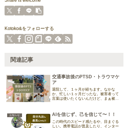
Share is welcome
Kotoko&をフォローする
関連記事
交通事故後のPTSD・トラウマケ
つれづれ
ア
退院して、１ヶ月が経ちます。なかな
か、忙しい１ヶ月だったな。被害者って
言葉は使いたくないんだけど、まぁ被害
者としてやらねばならないことが結構あ
るのよね。通院もだけど、金銭的なこと
とか、保険のこと、そのための弁護士と
AIを信じず、己を信じて〜！！
お知らせ
の連絡、そして先日も書いた...
この時代のスピード感たるや、目まぐる
しい。携帯電話が普及したり、インター