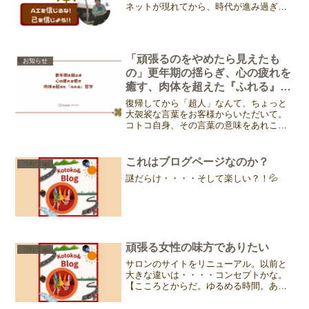
ネットが現れてから、時代が進み過ぎ
て、どこまでが本物でどれが偽物か分か
りずらいし。ちょっと想像した未来がこ
こにあったり・・・・・とりあえず、コ
トコもなんとかついて行けて...
「頑張るのをやめたら見えたも
お知らせ
の」更年期の揺らぎ、心の疲れを
癒す、肉体を超えた『ふれる』哲
学
復帰してから「超人」なんて、ちょっと
大袈裟な言葉をお客様からいただいて。
コトコ自身、その言葉の意味をあれこれ
考えていた。で、その進化の核心がどこ
にあるのかなって、昨日またお客様に触
れさせてもらって、ハッとしたのだ。そ
これはブログページなのか？
つれづれ
れはね、今まで以上に「繊...
謎だらけ・・・・そして楽しい？！💦
頑張る女性の味方でありたい
つれづれ
サロンのサイトをリニューアル。以前と
大きな違いは・・・・コンセプトかな。
【こころとからだ。ゆるめる時間。ある
がままであるために。】綺麗になって当
たり前！！ふれる（タッチケア）とメン