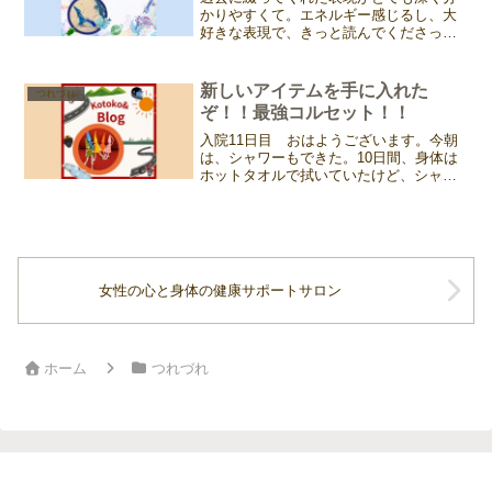
かりやすくて。エネルギー感じるし、大
好きな表現で、きっと読んでくださった
方にも伝わるように感じるので、過去記
事再掲します。りょうこちゃん、再掲を
快くOKくれてありがとう。＊＊＊＊＊＊
新しいアイテムを手に入れた
つれづれ
＊＊＊＊＊＊＊＊＊＊＊...
ぞ！！最強コルセット！！
入院11日目 おはようございます。今朝
は、シャワーもできた。10日間、身体は
ホットタオルで拭いていたけど、シャワ
ーとは違うよね。スッキリ〜♪そして、新
しいアイテム、コルセットも完成！！コ
トコ専用♪かなり大きいのね。腰から肩甲
骨下くらいまであ...
女性の心と身体の健康サポートサロン
ホーム
つれづれ