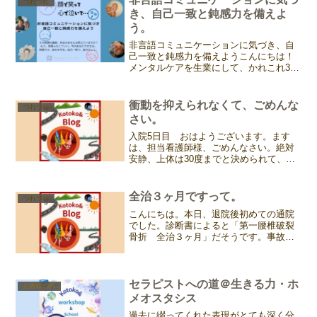
つれづれ
き、自己一致と鈍感力を備えよ
う。
非言語コミュニケーションに気づき、自
己一致と鈍感力を備えようこんにちは！
メンタルケアを生業にして、かれこれ30
年以上になるコトコです。そもそも、こ
の仕事を始めたきっかけは、自分のケア
や自己理解のためだった。特に、ゲシュ
衝動を抑えられなくて、ごめんな
つれづれ
タルトワークを学び始め...
さい。
入院5日目 おはようございます。ます
は、担当看護師様、ごめんなさい。絶対
安静、上体は30度までと決められて、食
事も、睡眠も、排泄も、ぜーんぶこのベ
ッドの上。分かってますとも、その必要
性は。重々承知です。だけど、昨夜、ど
全治３ヶ月ですって。
つれづれ
ーしても我慢できない衝...
こんにちは。本日、退院後初めての通院
でした。診断書によると「第一腰椎破裂
骨折 全治３ヶ月」だそうです。事故当
初は第一・第二腰椎って聞いてたけど、
第一だけだった！！そして、先生曰く、
「もう行動制限は無い！」って♪要は、も
っと動いて筋肉や体力の...
セラピストへの道＠生きる力・ホ
お客様の声
メオスタシス
過去に綴ってくれた表現がとても深く分