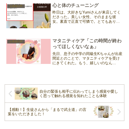
ないかもしれません。先日、kotoko&が5
心と体のチューニング
お客様の声
周年を迎えたタ...
昨日は、大好きなYumiさんが来店してく
ださった。美しい女性、そのままな彼
女。素直で正直で可憐で。とてもありが
たいメッセージをくださいました。素敵
なグルテンフリーカフェを吉祥寺でされ
ています。Yumiさんのカフェ【Where is
a do...
マタニティケア「この時間が終わ
お客様の声
ってほしくないなぁ」
先日、息子の中学の同級生Kちゃんが出産
間近とのことで、マタニティケアを受け
にきてくれた。もう、嬉しいのなん
の！！！自分の孫じゃないのに、孫が産
まれるような気分よ❤️中学生の頃から知
っていて、バイト帰りにバッタリ合えば
挨拶してくれるし、ここ数...
自分の緊張も相手に伝わってしまう感覚や愛し
く思って触れる感覚を知れたことも体験
【感動！】生徒さんから「まるで武士道」の言
葉をいただきました！