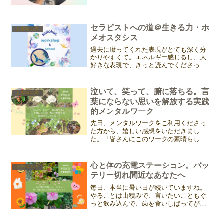
の一部でも共有させていただけること、
本当に嬉しい。久々に来店してくれた
Tomoちゃん。変わらず可愛いなぁ。。。
2016年からの写...
セラピストへの道＠生きる力・ホ
お客様の声
メオスタシス
過去に綴ってくれた表現がとても深く分
かりやすくて。エネルギー感じるし、大
好きな表現で、きっと読んでくださった
方にも伝わるように感じるので、過去記
事再掲します。りょうこちゃん、再掲を
快くOKくれてありがとう。＊＊＊＊＊＊
泣いて、笑って、腑に落ちる。言
お客様の声
＊＊＊＊＊＊＊＊＊＊＊...
葉にならない思いを解放する実践
的メンタルワーク
先日、メンタルワークをご利用くださっ
た方から、嬉しい感想をいただきまし
た。「皆さんにこのワークの素晴らしさ
を伝えたいくらいです !」と熱い気持ちも
いただけて、嬉しい限りです。ご紹介の
許可をいただいたので、メンタルワーク
心と体の充電ステーション。バッ
お客様の声
にご興味あればぜひご一...
テリー切れ間近なあなたへ
毎日、本当に暑い日が続いていますね。
やることは山積みで、言いたいこともぐ
っと飲み込んで、歯を食いしばってがん
ばっている。 気がついたら、心も体もガ
チガチになっていた、という方も少なく