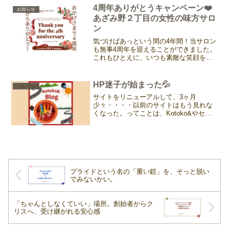
いな。身体、重たいな。。。。それでも
4周年ありがとうキャンペーン❤️
お知らせ
見ないふり、気づかいない...
あざみ野２丁目の女性の味方サロ
ン
気づけばあっという間の4年間！当サロン
も無事4周年を迎えることができました。
これもひとえに、いつも素敵な笑顔を見
せてくださる皆様のおかげです。日頃の
感謝を込めて、ちょっと特別な4周年記念
キャンペーンをご用意しました。ぜひこ
HP迷子が始まった💦
つれづれ
の機会に、心も体も...
サイトをリニューアルして、3ヶ月
少々・・・・以前のサイトはもう見れな
くなった。ってことは、Kotoko&やセラ
ピストスクールを知っていただくにはこ
のスペースのみになったってことだ💦
SNSもあるけれど、ベースになるのはこ
こだ。画像作成したり、...
プライドという名の「重い鎧」を、そっと脱い
でみないかい。
「ちゃんとしなくていい」場所。創始者からク
リスへ、受け継がれる安心感