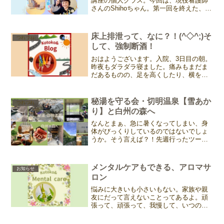
講座の個人クラス。今回は、現役看護師
さんのShihoちゃん。第一回を終えた、感
想をいただきました。嬉しいなぁ、素直
で純粋な気持ちとエネルギーを持ってる
Shihoちゃん。これから素敵なセラピスト
床上排泄って、なに？！(^◇^;)そ
つれづれ
になること間...
して、強制断酒！
おはようございます。入院、3日目の朝。
昨夜もダラダラ寝ました。痛みもまだま
だあるものの、足を高くしたり、横を向
いたり。少しでも楽な姿勢を探しつつ。
主治医の指示で、手術が終わるまでは、
上半身を30度以上上げてはいけない。な
秘湯を守る会・切明温泉【雪あか
つれづれ
ので食事も半分寝たま...
り】と白州の森へ
なんとまぁ、急に暑くなってしまい、身
体がびっくりしているのではないでしょ
うか。そう言えば？！先週行ったツーリ
ングネタをアップしてなかった。ま、自
分の備忘録として、旅好きの方の何かの
足しになるかもしれないと言うことで、
メンタルケアもできる、アロマサ
お知らせ
薄くなりつつある記憶を辿...
ロン
悩みに大きいも小さいもない。家族や親
友にだって言えないことってあるよ。頑
張って、頑張って、我慢して、いつの間
にか閉じた心。気づくのは体が先だった
りする。なんか不調だな。常にどこか痛