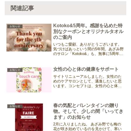
関連記事
Kotoko&5周年。感謝を込めた特
お知らせ
別なクーポンとオリジナルタオル
のご案内
いつもご愛顧、ありがとうございます。
気づけばあっという間の5年間。あざみ野
のサロン「Kotoko&」も、無事に5周年を
迎えることができました。 これもひとえ
に、いつもあたたかな笑顔を見せてくだ
さる皆様のおかげと、心より感謝してお
女性の心と体の健康をサポート
お知らせ
ります。日頃...
サイトリニューアルしました。女性のた
めのケアサロンとして、邁進したいと思
います。コンセプトは、女性の心と体の
健康を守る！健やかに過ごしていただけ
るように、心と身体をケアしサポートし
ます。生きづらさ、トラウマ、人間関係
全般心と体の免疫力・抵抗...
春の気配とバレンタインの贈り
お知らせ
物。そして、少しの間「いってき
ます」のお知らせ
2月に入りましたね。 あざみ野でも梅の
花が咲き始めているのを見かけて、寒い