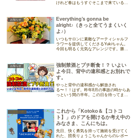
けれど春はもうすぐそこまで来ているん
だなぁと嬉しくなりました。今月はバレ
ンタインですね。 いつも家事にお仕事
に、誰かのために頑張っているあなた
Everything’s gonna be
お知らせ
へ。 コトコから、日頃の...
alright♪（きっと全てうまくいく
よ♪）
いつもサロンに素敵なアーティシャルフ
ラワーを提供してくださるYukiちゃん。
今回も明るく元気なアレンジです。勝手
にタイトルつけちゃった💦色合いから元
気がもらえそうで、まるで「Everything's
gonna be alright♪（きっ...
強制禁酒とプチ断食！？ いよい
お知らせ
よ今日、背中の違和感とお別れで
す。
やっと背中の違和感から解放され
る〜！！はず。昨年8月の事故の時からあ
っという間の半年。この日を待ってまし
た（笑）本日がオペ日。昨日すでに入院
し、色々説明を受け、ランチと夕食をい
ただき、あとは動画を見たりしてダラダ
これから「Kotoko＆【コトコ
お客様の声
ラ過ごす。今日のオペ時間が夕...
ト】」のドアを開けるか考え中の
みなさま、こんにちは。
先日、快く勇気を持って施術を受けてく
れた、団長りょうこちゃんからのレポー