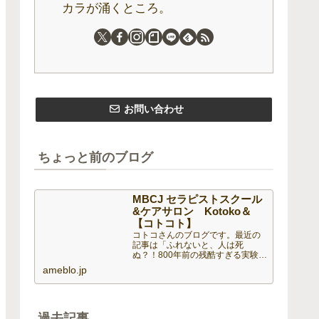
カラが涌くところ。
お問い合わせ
ちょっと前のブログ
MBCJ セラピストスクール
&ケアサロン Kotoko＆
【コトコト】
コトコさんのブログです。最近の
記事は「ふれないと、人は死
ぬ？！800年前の残酷すぎる実験と
現代に失われた“ぬくもり“の話（画
ameblo.jp
像あり）」です。
過去記事