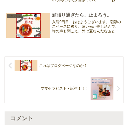
げさまで、身体はすっかり元気です。た
だ、頑張りすぎると腰が泣くので、これ
からも1日２名様までとさせていただきま
頑張り過ぎたら、止まろう。
つれづれ
す。少数枠だか...
入院9日目 おはようございます。窓際の
スペースに移り、眩い光が差し込んで、
蝉の声も聞こえ、外は夏なんだなぁと、
涼しい部屋で感じてます。やっぱりまだ
まだ痛み止めが切れると、キツいっすね
💦しかし、点滴の管も抜けたので、飲み
薬で頑張りましょ。さて...
これはブログページなのか？
ママセラピスト・誕生！！！
コメント