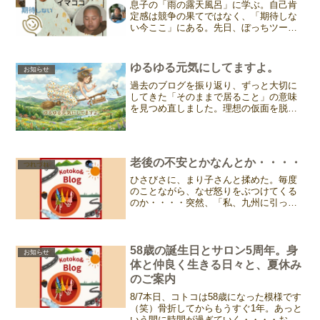
息子の「雨の露天風呂」に学ぶ。自己肯
定感は競争の果てではなく、「期待しな
い今ここ」にある。先日、ぼっちツーの
息子との対話で感じたこと。土砂降りで
はなかったものの、雨はそこそこ降って
いる中で。笠をかぶって湯船に浸かり、
ゆるゆる元気にしてますよ。
お知らせ
ぼんやりと空を眺めたそう...
過去のブログを振り返り、ずっと大切に
してきた「そのままで居ること」の意味
を見つめ直しました。理想の仮面を脱ぎ
捨てて等身大の自分に戻ったときの心地
よさや、サロンの新しい個人レッスンの
スタートについてお伝えできればと思い
ます。
老後の不安とかなんとか・・・・
つれづれ
ひさびさに、まり子さんと揉めた。毎度
のことながら、なぜ怒りをぶつけてくる
のか・・・・突然、「私、九州に引っ越
すから！！もう死に目にも会えないと思
ってね！」と強い口調で言い放った。九
州にはみどりちゃん（まり子の妹・叔
母）がいる。そこへ引っ越し...
58歳の誕生日とサロン5周年。身
お知らせ
体と仲良く生きる日々と、夏休み
のご案内
8/7本日、コトコは58歳になった模様です
（笑）骨折してからもうすぐ1年。あっと
いう間に時間が過ぎていく・・・・おか