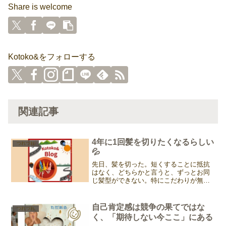
Share is welcome
Kotoko&をフォローする
関連記事
4年に1回髪を切りたくなるらしい
つれづれ
💦
先日、髪を切った。短くすることに抵抗
はなく、どちらかと言うと、ずっとお同
じ髪型ができない。特にこだわりが無い
からだろうか。美容院行っても、概ね
「お任せします！！」と伝える。きっと
困るんだろうな。どうしたいのかある程
自己肯定感は競争の果てではな
つれづれ
度情報ないと切れないよね。...
く、「期待しない今ここ」にある